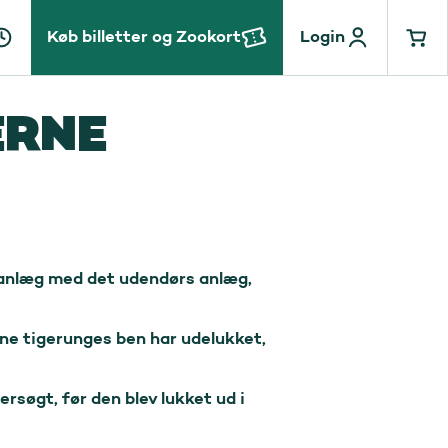
Køb billetter og Zookort
Login
ERNE
 anlæg med det udendørs anlæg, 
ne tigerunges ben har udelukket, 
søgt, før den blev lukket ud i 