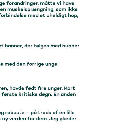
ge forandringer, måtte vi have 
 en muskelsprængning, som ikke 
forbindelse med et uheldigt hop, 
t hanner, der følges med hunner 
de med den forrige unge.

en, havde født fire unger. Kort 
første kritiske døgn. En anden 
 robuste – på trods af en lille 
t ny verden for dem. Jeg glæder 