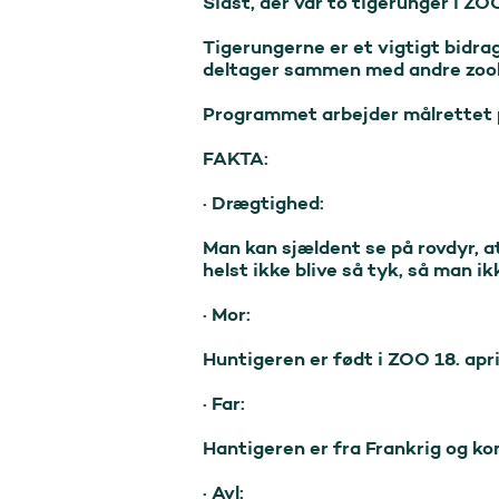
Sidst, der var to tigerunger i ZOO,
Tigerungerne er et vigtigt bidra
deltager sammen med andre zoolo
Programmet arbejder målrettet på
FAKTA:

· Drægtighed:

Man kan sjældent se på rovdyr, at
helst ikke blive så tyk, så man ik
· Mor:

Huntigeren er født i ZOO 18. april
· Far:

Hantigeren er fra Frankrig og kom
· Avl:
