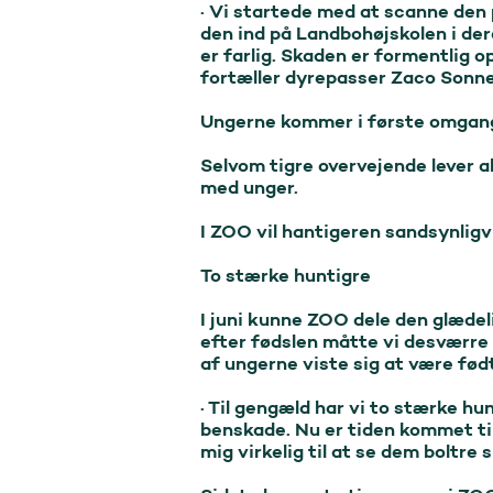
· Vi startede med at scanne den p
den ind på Landbohøjskolen i der
er farlig. Skaden er formentlig o
fortæller dyrepasser Zaco Sonne.
Ungerne kommer i første omgang
Selvom tigre overvejende lever a
med unger.

I ZOO vil hantigeren sandsynligvi
To stærke huntigre

I juni kunne ZOO dele den glædeli
efter fødslen måtte vi desværre 
af ungerne viste sig at være født
· Til gengæld har vi to stærke hun
benskade. Nu er tiden kommet til,
mig virkelig til at se dem boltre