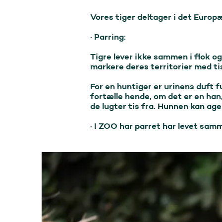
Vores tiger deltager i det Europ
· Parring:

Tigre lever ikke sammen i flok o
markere deres territorier med tis
For en huntiger er urinens duft f
fortælle hende, om det er en han,
de lugter tis fra. Hunnen kan ager
· I ZOO har parret har levet sam