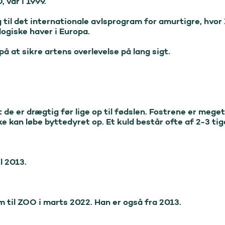
 var i 1999.

g til det internationale avlsprogram for amurtigre, hvor
giske haver i Europa.

 at sikre artens overlevelse på lang sigt.

 de er drægtig før lige op til fødslen. Fostrene er meg
ke kan løbe byttedyret op. Et kuld består ofte af 2-3 tig
 2013.

 til ZOO i marts 2022. Han er også fra 2013.
