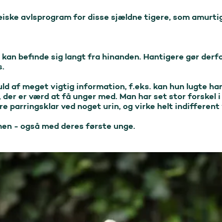
æiske avlsprogram for disse sjældne tigere, som amurtig
g kan befinde sig langt fra hinanden. Hantigere gør derf
.

uld af meget vigtig information, f.eks. kan hun lugte ha
 der er værd at få unger med. Man har set stor forskel i
e parringsklar ved noget urin, og virke helt indifferent 
men - også med deres første unge.