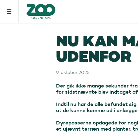
NU KAN M
UDENFOR
9. oktober 2025
Der gik ikke mange sekunder fra 
før sidstnævnte blev indtaget af
Indtil nu har de alle befundet s
at de kunne komme ud i anlægget
Dyrepasserne opdagede for nogle u
et ujævnt terræn med planter, tr