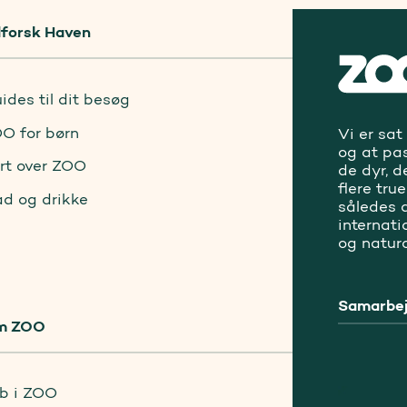
forsk Haven
ides til dit besøg
O for børn
Vi er sat
og at pa
rt over ZOO
de dyr, d
flere tru
d og drikke
således a
internat
og natur
Samarbej
m ZOO
b i ZOO