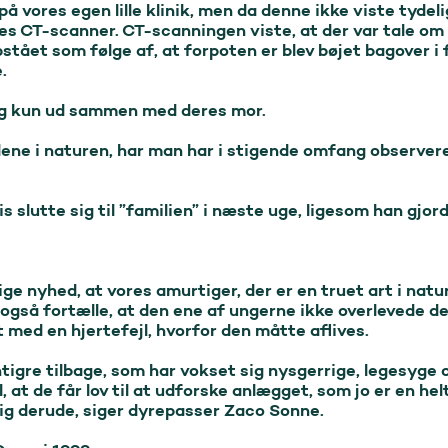
å vores egen lille klinik, men da denne ikke viste tydeli
es CT-scanner. CT-scanningen viste, at der var tale om
pstået som følge af, at forpoten er blev bøjet bagover i 


 kun ud sammen med deres mor.

lene i naturen, har man har i stigende omfang observere
s slutte sig til ”familien” i næste uge, ligesom han gjor
ge nyhed, at vores amurtiger, der er en truet art i natur
også fortælle, at den ene af ungerne ikke overlevede de 
 med en hjertefejl, hvorfor den måtte aflives.

tigre tilbage, som har vokset sig nysgerrige, legesyge og
 at de får lov til at udforske anlægget, som jo er en hel
 sig derude, siger dyrepasser Zaco Sonne.
