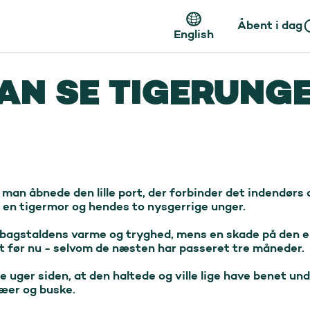
Åbent i dag
English
AN SE TIGERUNG
man åbnede den lille port, der forbinder det indendørs
 en tigermor og hendes to nysgerrige unger.

ig bagstaldens varme og tryghed, mens en skade på den e
 før nu - selvom de næsten har passeret tre måneder.

ger siden, at den haltede og ville lige have benet under
æer og buske.
