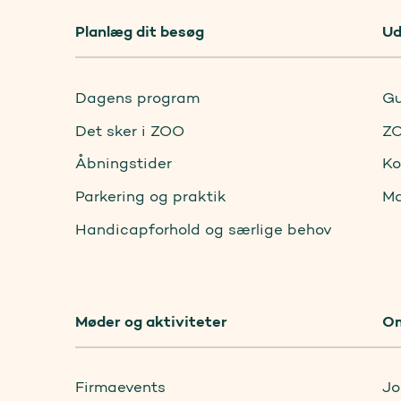
Planlæg dit besøg
Ud
Dagens program
Gu
Det sker i ZOO
ZO
Åbningstider
Ko
Parkering og praktik
Ma
Handicapforhold og særlige behov
Møder og aktiviteter
O
Firmaevents
Jo