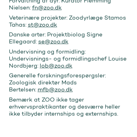
Forvaltning af dyr: Kurator Flemming
Nielsen:
fn@zoo.dk
Veterinære projekter: Zoodyrlæge Stamos
Tahas:
st@zoo.dk
Danske arter: Projektbiolog Signe
Ellegaard:
se@zoo.dk
Undervisning og formidling:
Undervisnings- og formidlingschef Louise
Nordbjerg:
lob@zoo.dk
Generelle forskningsforespørgsler:
Zoologisk direktør Mads
Bertelsen:
mfb@zoo.dk
Bemærk at ZOO ikke tager
erhvervspraktikanter og desværre heller
ikke tilbyder internships og externships.