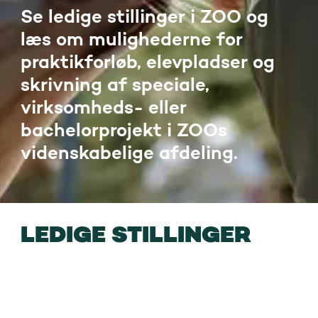
Se ledige stillinger i ZOO og
læs om mulighederne for
praktikforløb, elevpladser og
skrivning af speciale,
virksomheds- eller
bachelorprojekt i ZOOs
videnskabelige afdeling.
LEDIGE STILLINGER