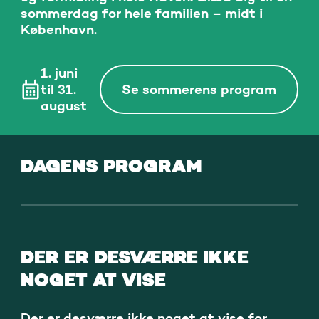
sommerdag for hele familien – midt i
København.
1. juni
til 31.
Se sommerens program
august
DAGENS PROGRAM
DER ER DESVÆRRE IKKE
NOGET AT VISE
Der er desværre ikke noget at vise for