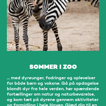
SOMMER I ZOO
... med dyreunger, fodringer og oplevelser
for både børn og voksne. Gå på opdagelse
blandt dyr fra hele verden, hør spændende
fortællinger om natur og naturbevarelse,
og kom tæt på dyrene gennem aktiviteter
og formidling i hele Haven. Glæd dig til en