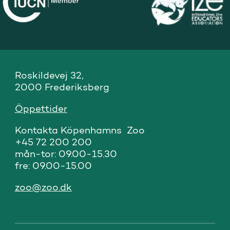
Roskildevej 32,

2000 Frederiksberg
Öppettider
Kontakta Köpenhamns  Zoo

+45 72 200 200

mån-tor: 09.00-15.30

fre: 09.00-15.00
zoo@zoo.dk