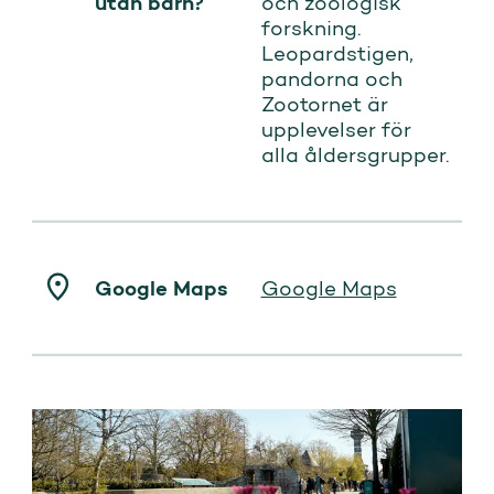
utan barn?
och zoologisk
forskning.
Leopardstigen,
pandorna och
Zootornet är
upplevelser för
alla åldersgrupper.
Google Maps
Google Maps