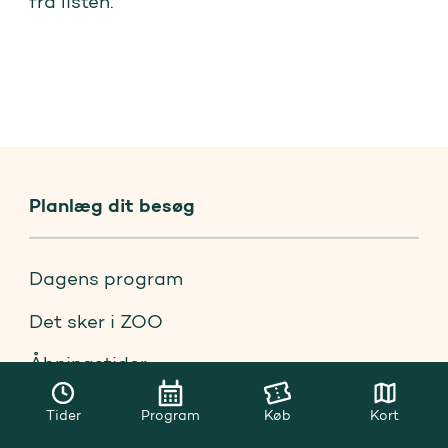
fra listen.
Planlæg dit besøg
Dagens program
Det sker i ZOO
Åbningstider
Parkering og praktik
Tider
Program
Køb
Kort
Handicapforhold og særlige behov