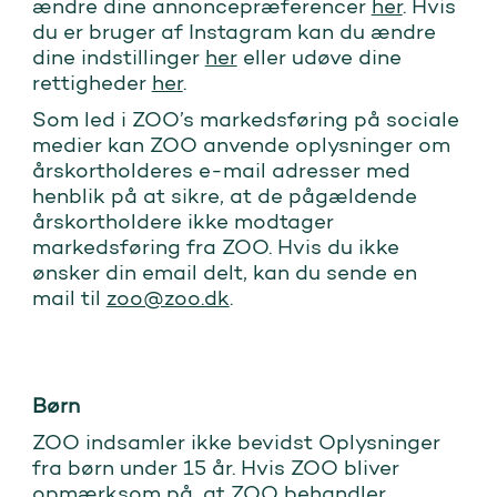
ændre dine annoncepræferencer
her
. Hvis
du er bruger af Instagram kan du ændre
dine indstillinger
her
eller udøve dine
rettigheder
her
.
Som led i ZOO’s markedsføring på sociale
medier kan ZOO anvende oplysninger om
årskortholderes e-mail adresser med
henblik på at sikre, at de pågældende
årskortholdere ikke modtager
markedsføring fra ZOO. Hvis du ikke
ønsker din email delt, kan du sende en
mail til
zoo@zoo.dk
.
Børn
ZOO indsamler ikke bevidst Oplysninger
fra børn under 15 år. Hvis ZOO bliver
opmærksom på, at ZOO behandler