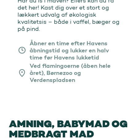
Har du is i maven? Ellers kan du få
det her! Kast dig over et stort og
lækkert udvalg af økologisk
kvalitetsis – både i vaffel, bæger og
på pind.
Åbner en time efter Havens
åbningstid og lukker en halv
time før Havens lukketid
Ved flamingoerne (åben hele
året), Børnezoo og
Verdenspladsen
AMNING, BABYMAD OG
MEDBRAGT MAD