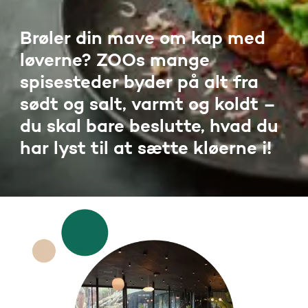
Brøler din mave om kap med
løverne? ZOOs mange
spisesteder byder på alt fra
sødt og salt, varmt og koldt –
du skal bare beslutte, hvad du
har lyst til at sætte kløerne i!