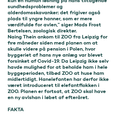
kun en human løsning på hans tiltagende 
sundhedsproblemer og 
alderdomsskavanker; det frigiver også 
plads til yngre hanner, som er mere 
værdifulde for avlen,” siger Mads Frost 
Bertelsen, zoologisk direktør.

Naing Thein ankom til ZOO fra Leipzig for 
fire måneder siden med planen om at 
skulle videre på pension i Polen, hvor 
byggeriet af hans nye anlæg var blevet 
forsinket af Covid-19. Da Leipzig ikke selv 
havde mulighed for at beholde ham i hele 
byggeperioden, tilbød ZOO at huse ham 
midlertidigt. Hanelefanten har derfor ikke 
været introduceret til elefantflokken i 
ZOO. Planen er fortsat, at ZOO skal have 
en ny avlshan i løbet af efteråret.

FAKTA
