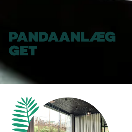
PANDAANLÆG
GET