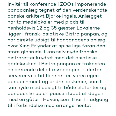
Invitér til konference i ZOOs imponerende
pandaanlæg tegnet af den verdenskendte
danske arkitekt Bjarke Ingels. Anlægget
har to mødelokaler med plads til
henholdsvis 12 og 35 gæster. Lokalerne
ligger i fransk-asiatiske Bistro panpan, og
har direkte udsigt til hanpandaens anlæg,
hvor Xing Er ynder at spise lige foran den
store glasrude. I kan selv nyde franske
bistroretter krydret med det asiatiske
gadekøkken. I Bistro panpan er frokosten
en bærende del af mødedagen – derfor
serverer vi altid flere retter, vores egen
panpan-most og andre lækkerier, som I
kan nyde med udsigt til både elefanter og
pandaer. Snup en pause i løbet af dagen
med en gåtur i Haven, som I har fri adgang
til i forbindelse med arrangementet.