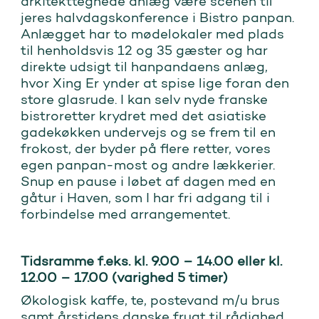
arkitekttegnede anlæg være scenen til
jeres halvdagskonference i Bistro panpan.
Anlægget har to mødelokaler med plads
til henholdsvis 12 og 35 gæster og har
direkte udsigt til hanpandaens anlæg,
hvor Xing Er ynder at spise lige foran den
store glasrude. I kan selv nyde franske
bistroretter krydret med det asiatiske
gadekøkken undervejs og se frem til en
frokost, der byder på flere retter, vores
egen panpan-most og andre lækkerier.
Snup en pause i løbet af dagen med en
gåtur i Haven, som I har fri adgang til i
forbindelse med arrangementet.
Tidsramme f.eks. kl. 9.00 – 14.00 eller kl.
12.00 – 17.00 (varighed 5 timer)
Økologisk kaffe, te, postevand m/u brus
samt årstidens danske frugt til rådighed