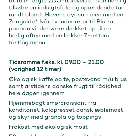
at få en ægte ZOO-oplevelse. I kan nemlig
tilkøbe en indsigtsfuld og spændende tur
rundt blandt Havens dyr sammen med en
Zooguide.* Når I vender retur til Bistro
panpan vil der være dækket op til en
herlig aften med en lækker 7-retters
tasting menu.
Tidsramme f.eks. kl. 09.00 – 21.00
(varighed 12 timer)
Økologisk kaffe og te, postevand m/u brus
samt årstidens danske frugt til rådighed
hele dagen igennem
Hjemmebagt smørcroissant fra
konditoriet, koldpresset dansk æblemost
og skyr med granola og toppings
Frokost med økologisk most