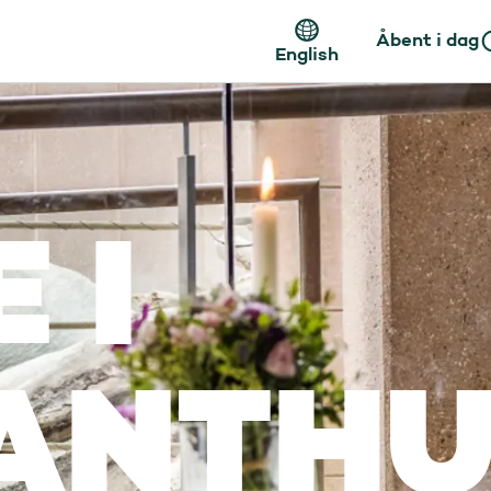
Åbent i dag
English
 I
ANTHU