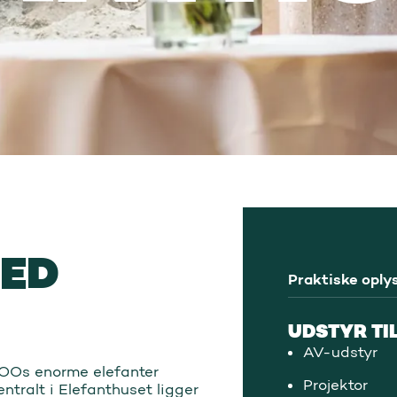
MED
Praktiske oply
UDSTYR TI
AV-udstyr
ZOOs enorme elefanter
Projektor
tralt i Elefanthuset ligger