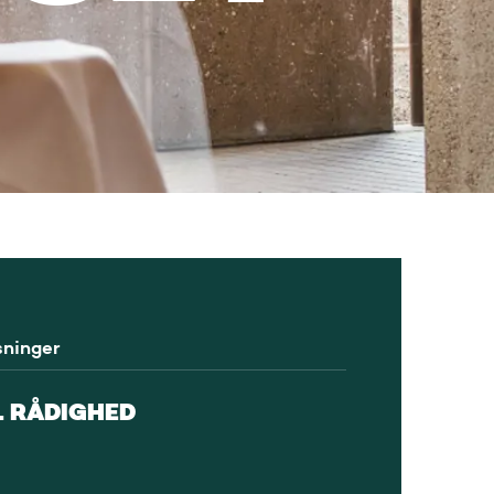
sninger
L RÅDIGHED