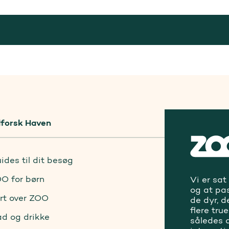
forsk Haven
ides til dit besøg
O for børn
Vi er sat
og at pa
rt over ZOO
de dyr, d
flere tru
d og drikke
således a