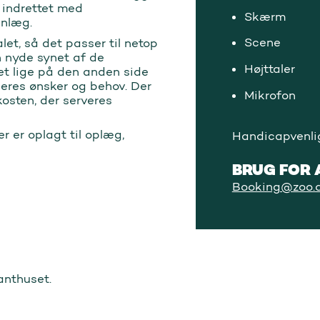
 indrettet med
Skærm
anlæg.
Scene
let, så det passer til netop
n nyde synet af de
Højttaler
set lige på den anden side
jeres ønsker og behov. Der
Mikrofon
kosten, der serveres
er er oplagt til oplæg,
Handicapvenlig
BRUG FOR 
Booking@zoo.
fanthuset.