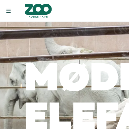
MØDE
ELEF