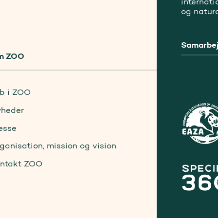
internat
og natur
Samarbej
m ZOO
b i ZOO
heder
esse
ganisation, mission og vision
ntakt ZOO