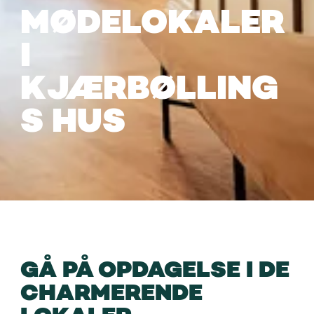
MØDELOKALER
I
KJÆRBØLLING
S HUS
GÅ PÅ OPDAGELSE I DE
CHARMERENDE