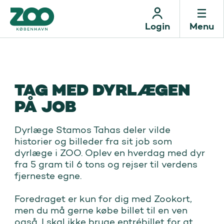
Login
Menu
TAG MED DYRLÆGEN
PÅ JOB
Dyrlæge Stamos Tahas deler vilde 
historier og billeder fra sit job som 
dyrlæge i ZOO. Oplev en hverdag med dyr 
fra 5 gram til 6 tons og rejser til verdens 
fjerneste egne. 

Foredraget er kun for dig med Zookort, 
men du må gerne købe billet til en ven 
også. I skal ikke bruge entrébillet for at 