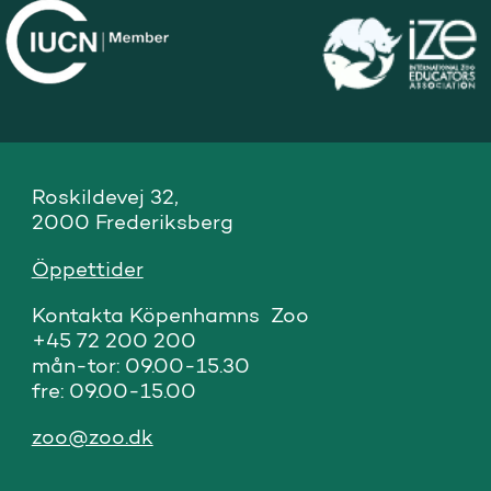
Roskildevej 32,

2000 Frederiksberg
Öppettider
Kontakta Köpenhamns  Zoo

+45 72 200 200

mån-tor: 09.00-15.30

fre: 09.00-15.00
zoo@zoo.dk