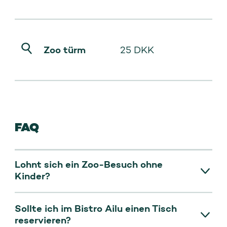
Zoo türm
25 DKK
FAQ
Lohnt sich ein Zoo-Besuch ohne
Kinder?
Ja. Der Zoo ist nicht als Kinderatttraktion
Sollte ich im Bistro Ailu einen Tisch
konzipiert - er ist eine
reservieren?