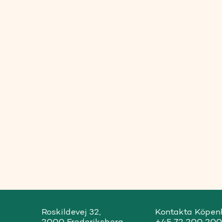
Roskildevej 32,

Kontakta Köpen
2000 Frederiksberg
+45 72 200 200
