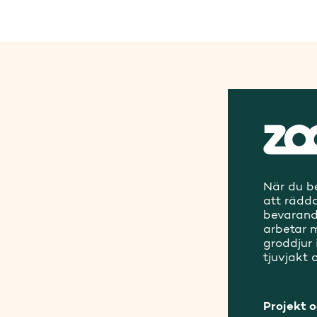
När du b
att rädd
bevarand
arbetar m
groddjur 
tjuvjakt 
Projekt 