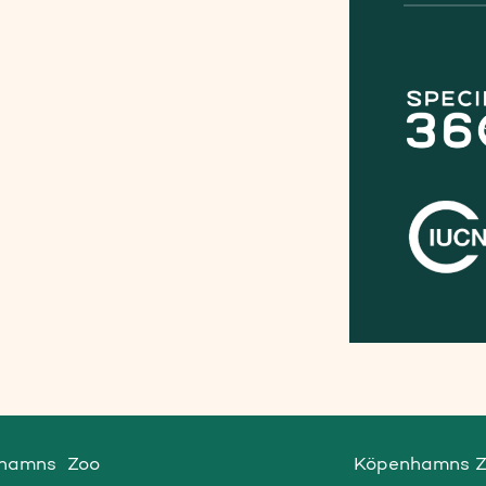
hamns  Zoo

Köpenhamns Zo