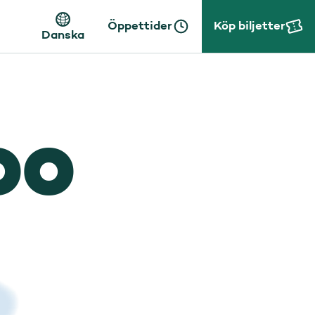
Öppettider
Köp biljetter
Danska
OO