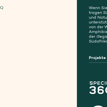
AQ
Wenn Sie
tragen Si
und Natu
unterstüt
von der 
Amphibie
der illeg
Südafrika
Projekte