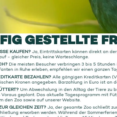
UFIG GESTELLTE F
ASSE KAUFEN?
Ja, Eintrittskarten können direkt an de
f - gleicher Preis, keine Warteschlange.
CH?
Die meisten Besucher verbringen 3 bis 5 Stunden 
anten in Ruhe erleben, empfehlen wir einen ganzen Ta
EDITKARTE BEZAHLEN?
Alle gängigen Kreditkarten (V
nischen Kronen angegeben. Barzahlung in Euro ist an d
ÜTTERT?
Um Abwechslung in den Alltag der Tiere zu b
im Voraus geplant. Das aktuelle Tagesprogramm mit Füt
um den Zoo sowie auf unserer Website.
ZUR GLEICHEN ZEIT?
Ja, der gesamte Zoo schließt zur
chließung erworben werden. Während der Sommerferien 