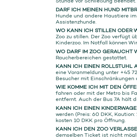
Stunde vor Schließung beendet. 
DARF ICH MEINEN HUND MITB
Hunde und andere Haustiere im Z
Assistenzhunde.
WO KANN ICH STILLEN ODER
Zoo zu stillen. Der Zoo verfügt
Kinderzoo. Im Notfall können W
WO DARF IM ZOO GERAUCHT 
Raucherbereichen gestattet.
KANN ICH EINEN ROLLSTUHL 
eine Voranmeldung unter +45 7
Besucher mit Einschränkungen di
WIE KOMME ICH MIT DEN ÖFF
fahren oder mit der Metro bis Fa
entfernt. Auch der Bus 7A hält 
KANN ICH EINEN KINDERWAGE
werden (Preis: 60 DKK, Kaution:
kosten 10 DKK pro Öffnung.
KANN ICH DEN ZOO VERLASSE
demselben Ticket ist nicht mögl