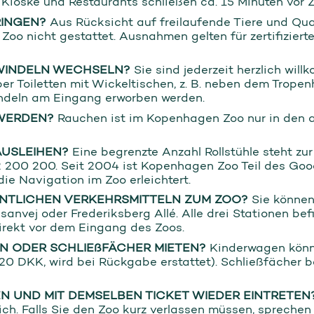
Kioske und Restaurants schließen ca. 15 Minuten vor 
RINGEN?
Aus Rücksicht auf freilaufende Tiere und Q
oo nicht gestattet. Ausnahmen gelten für zertifizier
 WINDELN WECHSELN?
Sie sind jederzeit herzlich wil
 über Toiletten mit Wickeltischen, z. B. neben dem Tro
indeln am Eingang erworben werden.
WERDEN?
Rauchen ist im Kopenhagen Zoo nur in den
AUSLEIHEN?
Eine begrenzte Anzahl Rollstühle steht zur
2 200 200. Seit 2004 ist Kopenhagen Zoo Teil des G
e Navigation im Zoo erleichtert.
ENTLICHEN VERKEHRSMITTELN ZUM ZOO?
Sie können
sanvej oder Frederiksberg Allé. Alle drei Stationen be
direkt vor dem Eingang des Zoos.
N ODER SCHLIEßFÄCHER MIETEN?
Kinderwagen könn
 20 DKK, wird bei Rückgabe erstattet). Schließfächer
N UND MIT DEMSELBEN TICKET WIEDER EINTRETEN
ich. Falls Sie den Zoo kurz verlassen müssen, sprechen