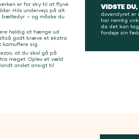
rken er for sky til at flyve
VIDSTE DU,
dder. Hils undervejs på alt
dovendyret er 
og bæltedyr – og måske du
har nemlig vir
da det kan tag
være heldig at hænge ud
fordøje sin fø
ltså godt kræve et ekstra
at kamuflere sig.
pezoo, at du skal gå på
stra meget. Oplev et væld
landt andet ansigt til
!