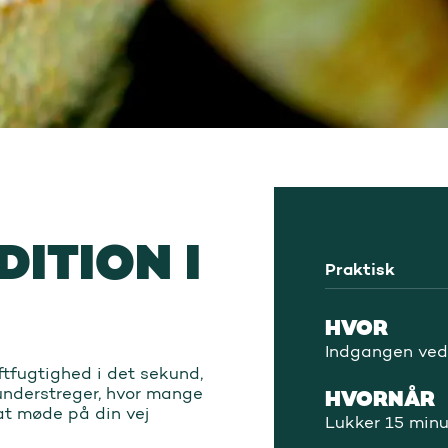
DITION I
Praktisk
HVOR
Indgangen ved
tfugtighed i det sekund,
understreger, hvor mange
HVORNÅR
at møde på din vej
Lukker 15 minu