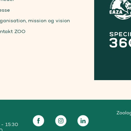
esse
ganisation, mission og vision
ntakt ZOO
Zoolo
- 15:30

00