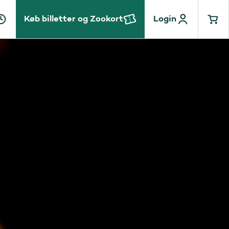
Køb billetter og Zookort
Login