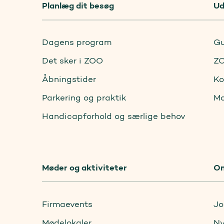
Planlæg dit besøg
Ud
Dagens program
Gu
Det sker i ZOO
ZO
Åbningstider
Ko
Parkering og praktik
Ma
Handicapforhold og særlige behov
Møder og aktiviteter
O
Firmaevents
Jo
Mødelokaler
Ny