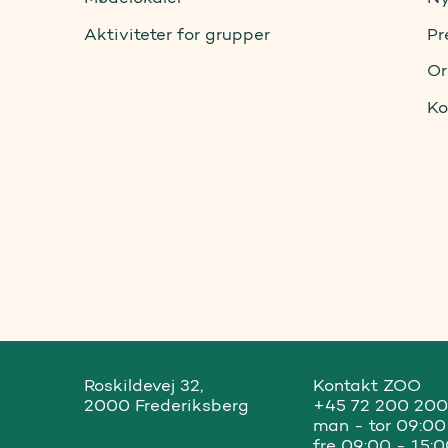
Aktiviteter for grupper
Pr
Or
Ko
Roskildevej 32, 

Kontakt ZOO 

2000 Frederiksberg
+45 72 200 200

man - tor 09:00 
fre 09:00 - 15: