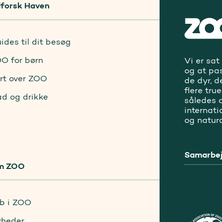
forsk Haven
ides til dit besøg
O for børn
Vi er sat
og at pa
rt over ZOO
de dyr, d
flere tru
d og drikke
således a
internat
og natur
Samarbej
m ZOO
b i ZOO
heder