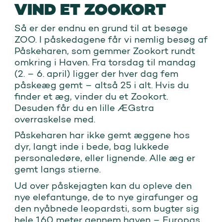
VIND ET ZOOKORT
Så er der endnu en grund til at besøge
ZOO. I påskedagene får vi nemlig besøg af
Påskeharen, som gemmer Zookort rundt
omkring i Haven. Fra torsdag til mandag
(2. – 6. april) ligger der hver dag fem
påskeæg gemt – altså 25 i alt. Hvis du
finder et æg, vinder du et Zookort.
Desuden får du en lille ÆGstra
overraskelse med.
Påskeharen har ikke gemt æggene hos
dyr, langt inde i bede, bag lukkede
personaledøre, eller lignende. Alle æg er
gemt langs stierne.
Ud over påskejagten kan du opleve den
nye elefantunge, de to nye girafunger og
den nyåbnede leopardsti, som bugter sig
hele 160 meter gennem haven – Europas