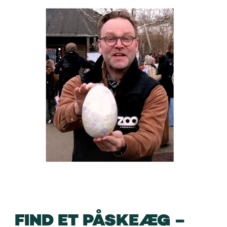
FIND ET PÅSKEÆG –