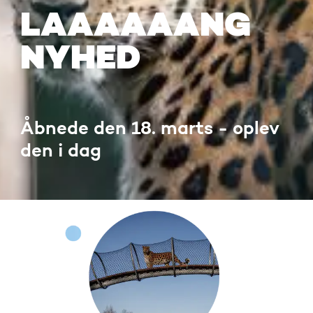
LAAAAAANG
NYHED
Åbnede den 18. marts - oplev
den i dag