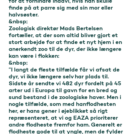
for at forhindre indavl, hvis han skulle 
finde på at parre sig med sin mor eller 
halvsøster.

&nbsp;

Zoologisk direktør Mads Bertelsen 
fortæller, at der som altid bliver gjort et 
stort arbejde for at finde et nyt hjem i en 
anerkendt zoo til de dyr, der ikke længere 
kan være i flokken:

&nbsp;

”I langt de fleste tilfælde får vi afsat de 
dyr, vi ikke længere selv har plads til. 
Sidste år sendte vi 482 dyr fordelt på 45 
arter ud i Europa til gavn for en bred og 
sund bestand i de zoologiske haver. Men i 
nogle tilfælde, som med hanflodhesten 
her, er hans gener i øjeblikket så rigt 
repræsenteret, at vi og EAZA prioriterer 
andre flodheste fremfor ham. Generelt er 
flodheste gode til at yngle, men de fylder 