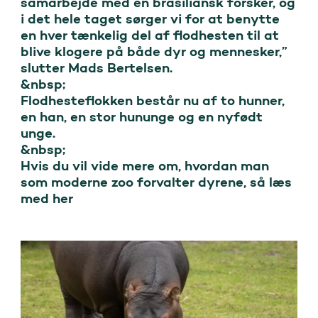
samarbejde med en brasiliansk forsker, og 
i det hele taget sørger vi for at benytte 
en hver tænkelig del af flodhesten til at 
blive klogere på både dyr og mennesker,” 
slutter Mads Bertelsen.

&nbsp;

Flodhesteflokken består nu af to hunner, 
en han, en stor hununge og en nyfødt 
unge.

&nbsp;

Hvis du vil vide mere om, hvordan man 
som moderne zoo forvalter dyrene, så læs 
med her