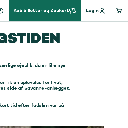
Køb billetter og Zookort
Login
GSTIDEN
ige øjeblik, da en lille nye 
fik en oplevelse for livet, 
res side af Savanne-anlægget. 



ort tid efter fødslen var på 