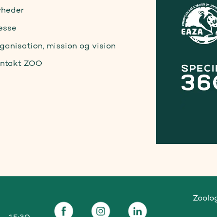
heder
esse
ganisation, mission og vision
ntakt ZOO
Zoolo
- 15:30
