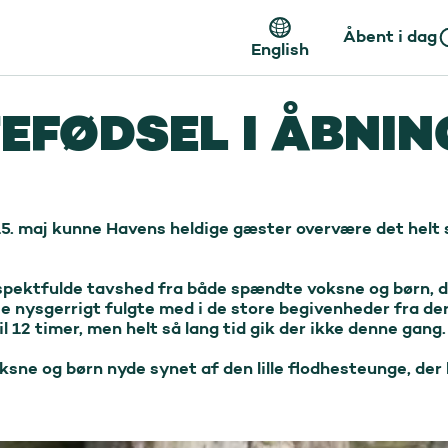
Åbent i dag
English
EFØDSEL I ÅBNIN
. maj kunne Havens heldige gæster overvære det helt særl
spektfulde tavshed fra både spændte voksne og børn, der 
se nysgerrigt fulgte med i de store begivenheder fra de
 12 timer, men helt så lang tid gik der ikke denne gang. 
sne og børn nyde synet af den lille flodhesteunge, der k