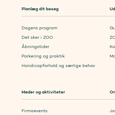
Planlæg dit besøg
Ud
Dagens program
Gu
Det sker i ZOO
ZO
Åbningstider
Ko
Parkering og praktik
Ma
Handicapforhold og særlige behov
Møder og aktiviteter
O
Firmaevents
Jo