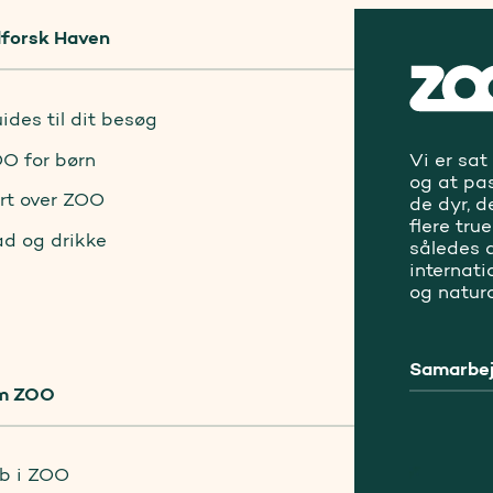
forsk Haven
ides til dit besøg
O for børn
Vi er sat
og at pa
rt over ZOO
de dyr, d
flere tru
d og drikke
således a
internat
og natur
Samarbej
m ZOO
b i ZOO