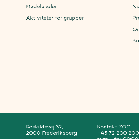
Mødelokaler
Ny
Aktiviteter for grupper
Pr
Or
Ko
Roskildevej 32, 

Kontakt ZOO 

2000 Frederiksberg
+45 72 200 200

man - tor 09:00 