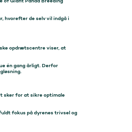
e of Giant Panda Breeding 
 hvorefter de selv vil indgå i 
ske opdrætscentre viser, at 
e én gang årligt. Derfor 
løsning.

 sker for at sikre optimale 
fuldt fokus på dyrenes trivsel og 