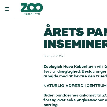
ÅRETS PA
INSEMINE
8. april 2026
Zoologisk Have København vil i år
ført til drægtighed. Beslutninge
arbejde med at bevare den truede
NATURLIG ADFÆRD I CENTRUM

Siden pandaernes ankomst til ZOO
forsøg over seks ynglesæsoner er
parring.
