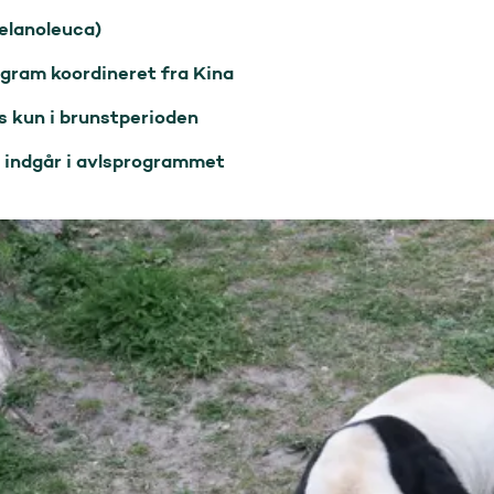
elanoleuca)

ogram koordineret fra Kina

s kun i brunstperioden

g indgår i avlsprogrammet