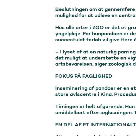
Beslutningen om at gennemføre 
mulighed for at udleve en central 
Hos alle arter i ZOO er det et g
yngelpleje. For hunpandaen er de
succesfuldt forløb vil give flere
– I lyset af at en naturlig parri
det muligt at understøtte en vigt
artsbevarelsen, siger zoologisk d
FOKUS PÅ FAGLIGHED

Inseminering af pandaer er en eta
store avlscentre i Kina. Procedu
Timingen er helt afgørende. Hun 
umiddelbart efter ægløsningen. 
EN DEL AF ET INTERNATIONAL