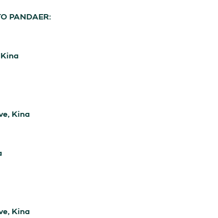
O PANDAER:

Kina

e, Kina



e, Kina
