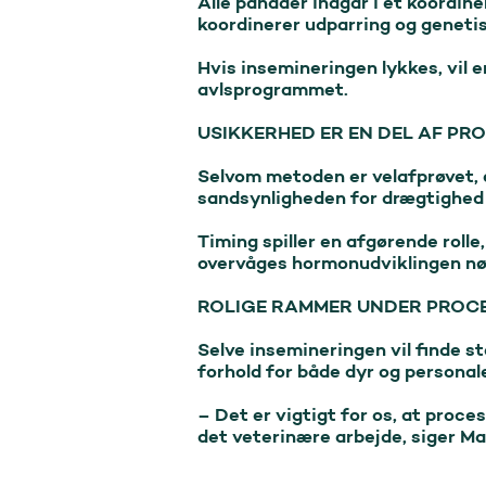
Alle pandaer indgår i et koordi
koordinerer udparring og genetisk
Hvis insemineringen lykkes, vil en
avlsprogrammet.

USIKKERHED ER EN DEL AF PRO
Selvom metoden er velafprøvet, e
sandsynligheden for drægtighed 
Timing spiller en afgørende rolle
overvåges hormonudviklingen nøje
ROLIGE RAMMER UNDER PROC
Selve insemineringen vil finde s
forhold for både dyr og personale
– Det er vigtigt for os, at proce
det veterinære arbejde, siger Ma