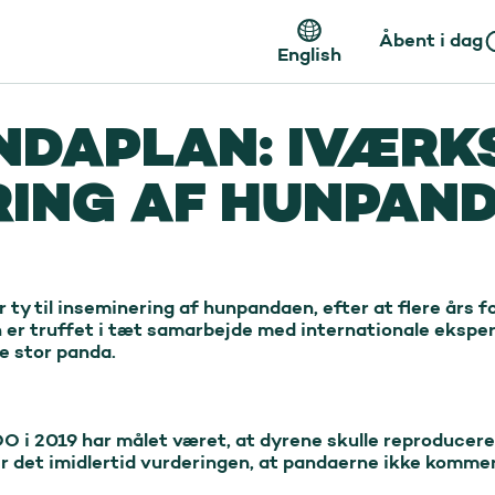
Åbent i dag
English
NDAPLAN: IVÆR
RING AF HUNPAN
 ty til inseminering af hunpandaen, efter at flere års fo
n er truffet i tæt samarbejde med internationale ekspert
 stor panda.

 i 2019 har målet været, at dyrene skulle reproducere s
 det imidlertid vurderingen, at pandaerne ikke kommer t