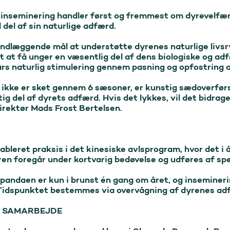
inseminering handler først og fremmest om dyrevelfær
del af sin naturlige adfærd.

rundlæggende mål at understøtte dyrenes naturlige livs
t at få unger en væsentlig del af dens biologiske og ad
 års naturlig stimulering gennem pasning og opfostring a
ng ikke er sket gennem 6 sæsoner, er kunstig sædoverførs
ig del af dyrets adfærd. Hvis det lykkes, vil det bidrage
irektør Mads Frost Bertelsen.

bleret praksis i det kinesiske avlsprogram, hvor det i å
ren foregår under kortvarig bedøvelse og udføres af spe
pandaen er kun i brunst én gang om året, og inseminerin
Tidspunktet bestemmes via overvågning af dyrenes adfæ
T SAMARBEJDE
