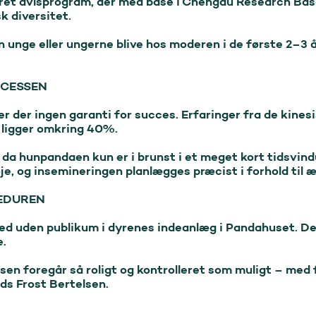
neret avlsprogram, der med base i Chengdu Research Bas
 diversitet.

 unge eller ungerne blive hos moderen i de første 2–3 år,
CESSEN

r der ingen garanti for succes. Erfaringer fra de kinesi
ligger omkring 40%.

, da hunpandaen kun er i brunst i et meget kort tidsvindu
, og insemineringen planlægges præcist i forhold til æg
EDUREN

ted uden publikum i dyrenes indeanlæg i Pandahuset. Det
.

ssen foregår så roligt og kontrolleret som muligt – med 
ds Frost Bertelsen.
