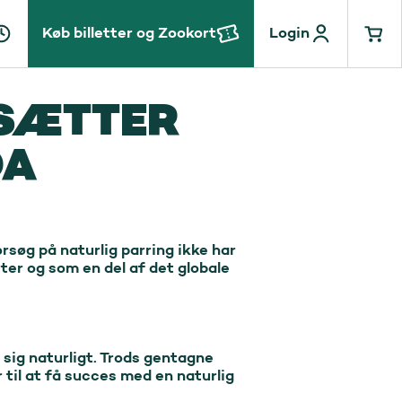
Køb billetter og Zookort
Login
KSÆTTER
DA
rsøg på naturlig parring ikke har 
er og som en del af det globale 
ig naturligt. Trods gentagne 
il at få succes med en naturlig 