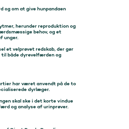
d og om at give hunpandaen 
rytmer, herunder reproduktion og 
færdsmæssige behov, og et 
f unger.

el et velprøvet redskab, der gør 
 til både dyrevelfærden og 
rtier har været anvendt på de to 
cialiserede dyrlæger.

gen skal ske i det korte vindue 
rd og analyse af urinprøver.
