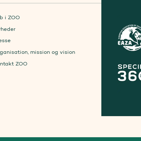
b i ZOO
heder
esse
ganisation, mission og vision
ntakt ZOO