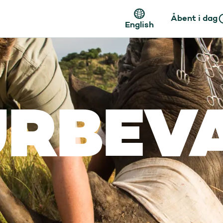
Åbent i dag
English
URBEV