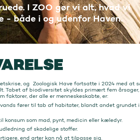
uede. I ZOO gør vi alt, hvad vi
e - både i og udenfor Haven.
VARELSE
itetskrise, og Zoologisk Have fortsatte i 2024 med at 
t. Tabet af biodiversitet skyldes primært fem årsager,
 faktorer, der alle er menneskeskabte, er:
il vands fører til tab af habitater, blandt andet grundet
 til konsum som mad, pynt, medicin eller kæledyr.
udledning af skadelige stoffer.
rtigere, end arter kan nå at tilpasse sig.