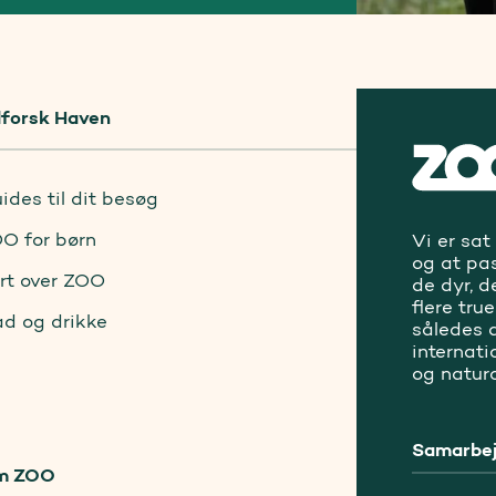
forsk Haven
ides til dit besøg
O for børn
Vi er sat
og at pa
rt over ZOO
de dyr, d
flere tru
d og drikke
således a
internat
og natur
Samarbej
m ZOO