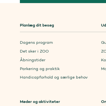
Planlæg dit besøg
Ud
Dagens program
Gu
Det sker i ZOO
ZO
Åbningstider
Ko
Parkering og praktik
Ma
Handicapforhold og særlige behov
Møder og aktiviteter
O