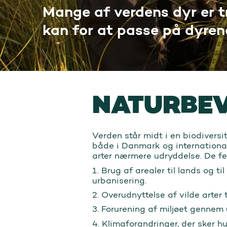
Mange af verdens dyr er tr
kan for at passe på dyren
NATURBE
Verden står midt i en biodivers
både i Danmark og international
arter nærmere udryddelse. De fem
1. Brug af arealer til lands og t
urbanisering.
2. Overudnyttelse af vilde arter
3. Forurening af miljøet gennem 
4. Klimaforandringer, der sker hu